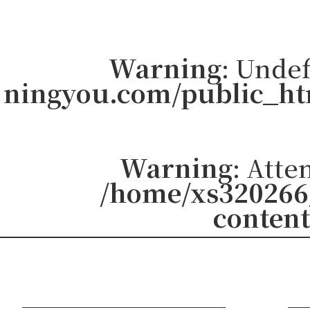
Warning
: Undef
ningyou.com/public_ht
Warning
: Atte
/home/xs320266
content