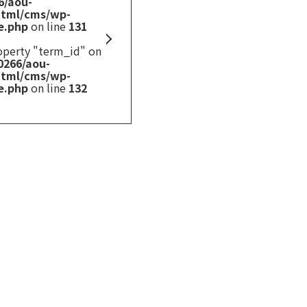
6/aou-
html/cms/wp-
e.php
on line
131
roperty "term_id" on
0266/aou-
html/cms/wp-
e.php
on line
132