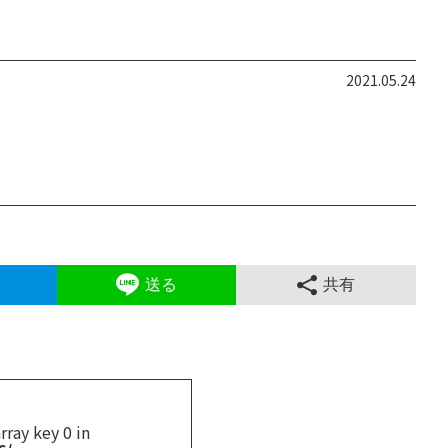
2021.05.24
送る
共有
rray key 0 in