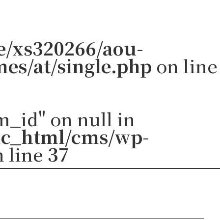
/xs320266/aou-
es/at/single.php
on line
m_id" on null in
ic_html/cms/wp-
 line
37