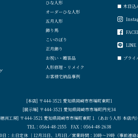
ひな人形
■
木目込
オーダーひな人形
Inst
五月人形
飾り馬
FACE
こいのぼり
LINE
正月飾り
お祝い・贈答品
■
プライ
人形修理・リメイク
グ
お客様宅納品事例
[本店] 〒444-3521 愛知県岡崎市市場町東町1
[展示場] 〒444-3521 愛知県岡崎市市場町円光34
[穂洲工房] 〒444-3521 愛知県岡崎市市場町東町１（あおう人形 本店内
TEL：0564-48-2155 FAX：0564-48-2638
30日：土日定休 ｜12月31日、1月1日／営業時間：10時〜19時（事前