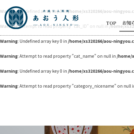
Warning
: Undefined array key 0 in
/home/xs320266/aou-ningyou.
お知
TOP
Warning
: Attempt to read property "cat_ID" on null in
/home/xs32
お知
節句
Warning
: Undefined array key 0 in
/home/xs320266/aou-ningyou.
商品
五月
ひな
人形
メデ
イベ
納品
2代
Warning
: Attempt to read property "cat_name" on null in
/home/x
Warning
: Undefined array key 0 in
/home/xs320266/aou-ningyou.
Warning
: Attempt to read property "category_nicename" on null 