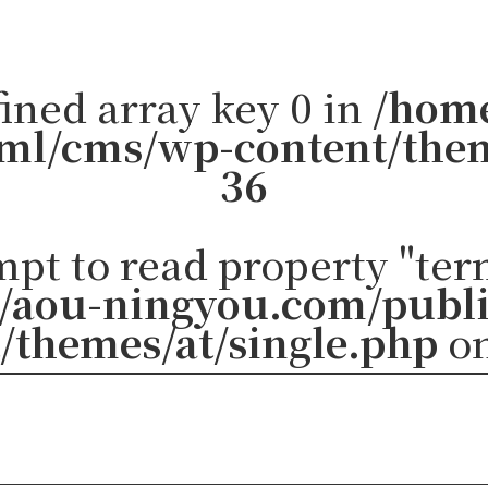
ined array key 0 in
/home
ml/cms/wp-content/them
36
mpt to read property "ter
/aou-ningyou.com/publ
/themes/at/single.php
on