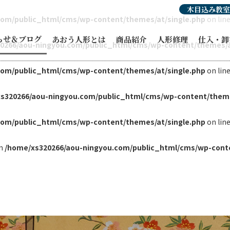
木目込み教室
com/public_html/cms/wp-content/themes/at/single.php
on lin
らせ＆ブログ
あおう人形とは
商品紹介
人形修理
仕入・卸
0266/aou-ningyou.com/public_html/cms/wp-content/themes/a
らせ
人形豆知識
com/public_html/cms/wp-content/themes/at/single.php
あおう人形の強み
ひな人形
穂洲工房
on lin
紹介
職人紹介・受賞歴
オーダーひな人形
ひな人形
人形
あおう人形の歴史
五月人形
飾り馬カ
人形
飾り馬
その他商
修理・リメイク
こいのぼり
ィア掲載
正月飾り
ント情報
お祝い・贈答品
事例ブログ
コラボ商品・作品
目のブログ
お客様宅納品事例
s320266/aou-ningyou.com/public_html/cms/wp-content/theme
com/public_html/cms/wp-content/themes/at/single.php
on lin
in
/home/xs320266/aou-ningyou.com/public_html/cms/wp-conte