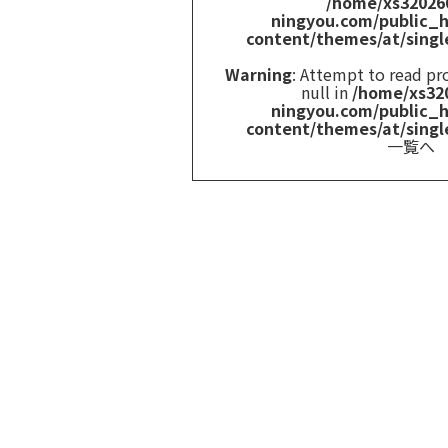
/home/xs32026
ningyou.com/public_
content/themes/at/singl
Warning
: Attempt to read p
null in
/home/xs32
ningyou.com/public_
content/themes/at/singl
一覧へ