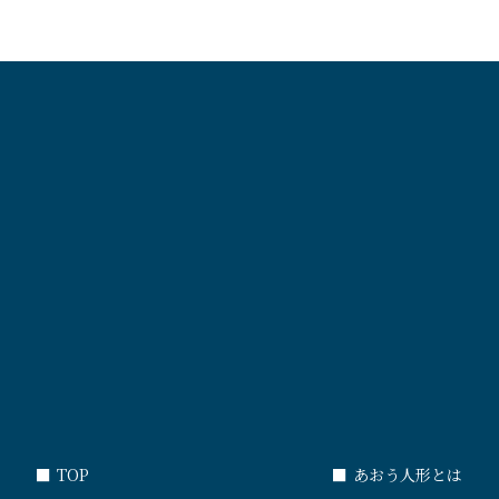
■
TOP
■
あおう人形とは