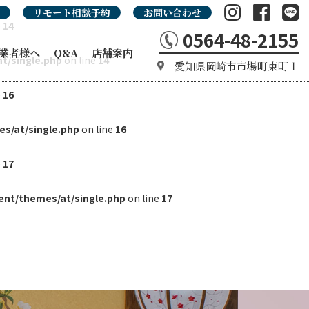
リモート相談予約
お問い合わせ
e
14
0564-48-2155
業者様へ
Q&A
店舗案内
t/single.php
on line
14
愛知県岡崎市市場町東町１
の強み
e
16
カタログ
タログ
品カタログ
s/at/single.php
on line
16
e
17
nt/themes/at/single.php
on line
17