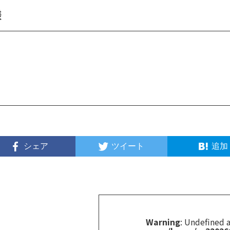
様
シェア
ツイート
追加
Warning
: Undefined a