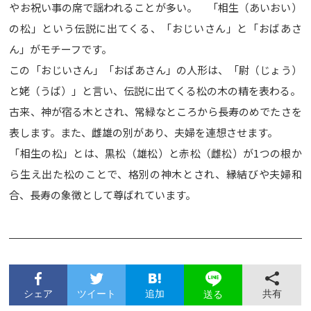
やお祝い事の席で謡われることが多い。 「相生（あいおい）
の松」という伝説に出てくる、「おじいさん」と「おばあさ
ん」がモチーフです。
この「おじいさん」「おばあさん」の人形は、「尉（じょう）
と姥（うば）」と言い、伝説に出てくる松の木の精を表わる。
古来、神が宿る木とされ、常緑なところから長寿のめでたさを
表します。また、雌雄の別があり、夫婦を連想させます。
「相生の松」とは、黒松（雄松）と赤松（雌松）が1つの根か
ら生え出た松のことで、格別の神木とされ、縁結びや夫婦和
合、長寿の象徴として尊ばれています。
シェア
ツイート
追加
共有
送る