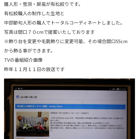
雛人形・雪洞・屏風が有松絞りです。
有松絞職人の制作した生地と
中部節句人形の職人でトータルコーディネートしました。
写真は間口７０cmで提案いたしております
※飾り台を変更や毛氈飾りに変更可能、その場合間口55cm
から飾る事ができます。
TVの番組紹介画像
昨年１１月１１日の放送です