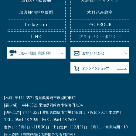
お祝い・贈答品
人形修理・リメイク
お客様宅納品事例
木目込み教室
Instagram
FACEBOOK
LINE
プライバシーポリシー
[本店] 〒444-3521 愛知県岡崎市市場町東町1
[展示場] 〒444-3521 愛知県岡崎市市場町円光34
[穂洲工房] 〒444-3521 愛知県岡崎市市場町東町１（あおう人形 本店内）
TEL：0564-48-2155 FAX：0564-48-2638
定休日：5月6日〜11月30日：土日定休 ｜12月31日、1月1日／営業時間：10
時〜19時（事前連絡にて時間外でも対応可）