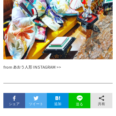
from
あおう人形 INSTAGRAM >>
シェア
ツイート
追加
共有
送る