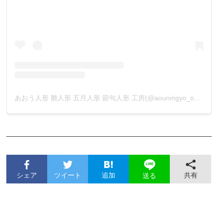
あおう人形 雛人形 五月人形 節句人形 工房(@aouningyo_okazaki_aichi)がシェアした投稿
シェア
ツイート
追加
共有
送る