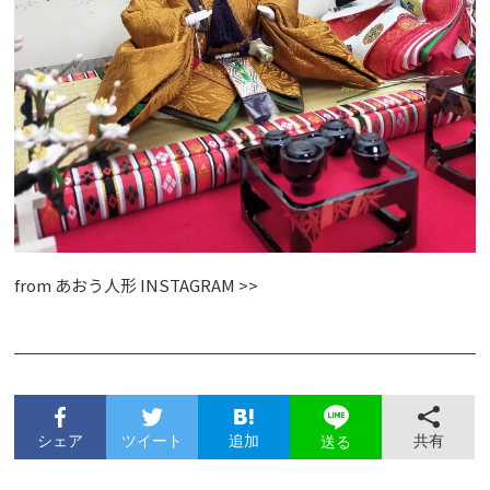
from
あおう人形 INSTAGRAM >>
シェア
ツイート
追加
共有
送る