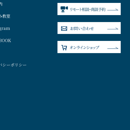
内
み教室
agram
BOOK
バシーポリシー
）