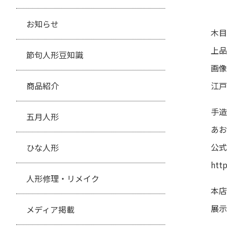
お知らせ
木目
上品
節句人形豆知識
画像
商品紹介
江戸
手造
五月人形
あお
公式
ひな人形
htt
人形修理・リメイク
本店
展示
メディア掲載