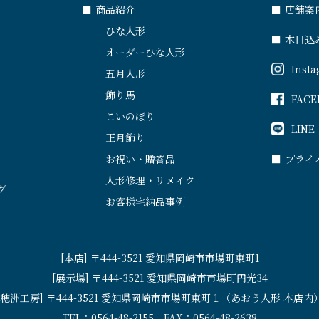
■
商品紹介
■
店舗案
ひな人形
■
木目込
オーダーひな人形
Inst
五月人形
飾り馬
FACE
こいのぼり
LINE
正月飾り
お祝い・贈答品
■
プライ
人形修理・リメイク
グ
お客様宅納品事例
[本店] 〒444-3521 愛知県岡崎市市場町東町1
[展示場] 〒444-3521 愛知県岡崎市市場町円光34
[穂洲工房] 〒444-3521 愛知県岡崎市市場町東町１（あおう人形 本店内
TEL：0564-48-2155 FAX：0564-48-2638