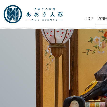
お知
TOP
お知
節句
商品
五月
ひな
人形
メデ
イベ
納品
2代