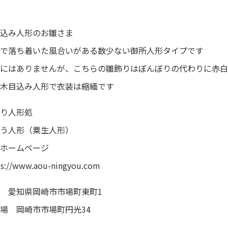
込み人形のお雛さま
で落ち着いた風合いがある数少ない御所人形タイプです
にはありませんが、こちらの雛飾りはぼんぼりの代わりに赤白
木目込み人形で衣装は縮緬です
り人形処
う人形（粟生人形）
ホームページ
ps://www.aou-ningyou.com
 愛知県岡崎市市場町東町1
場 岡崎市市場町円光34