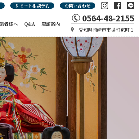
リモート相談予約
お問い合わせ
0564-48-2155
業者様へ
Q&A
店舗案内
愛知県岡崎市市場町東町１
の強み
カタログ
タログ
品カタログ