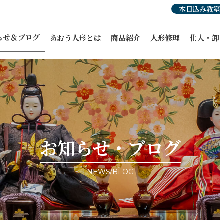
木目込み教室
らせ＆ブログ
あおう人形とは
商品紹介
人形修理
仕入・卸
らせ
人形豆知識
あおう人形の強み
ひな人形
穂洲工房
紹介
職人紹介・受賞歴
オーダーひな人形
ひな人形
人形
あおう人形の歴史
五月人形
飾り馬カ
人形
飾り馬
その他商
修理・リメイク
こいのぼり
ィア掲載
正月飾り
ント情報
お祝い・贈答品
事例ブログ
コラボ商品・作品
目のブログ
お客様宅納品事例
お知らせ・ブログ
NEWS/BLOG