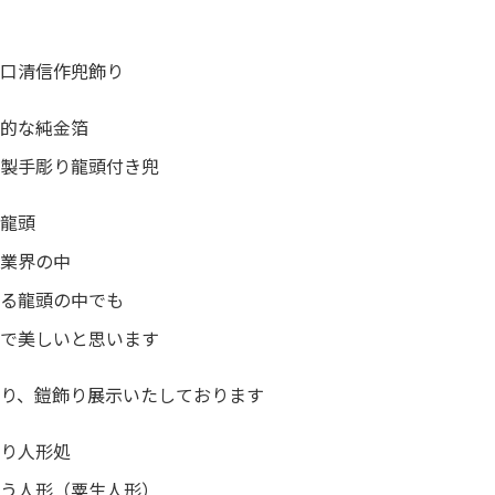
口清信作兜飾り
的な純金箔
製手彫り龍頭付き兜
龍頭
業界の中
る龍頭の中でも
で美しいと思います
り、鎧飾り展示いたしております
り人形処
う人形（粟生人形）