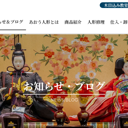
木目込み教室
らせ＆ブログ
あおう人形とは
商品紹介
人形修理
仕入・卸
らせ
人形豆知識
あおう人形の強み
ひな人形
穂洲工房
紹介
職人紹介・受賞歴
オーダーひな人形
ひな人形
人形
あおう人形の歴史
五月人形
飾り馬カ
人形
飾り馬
その他商
修理・リメイク
こいのぼり
ィア掲載
正月飾り
ント情報
お祝い・贈答品
事例ブログ
コラボ商品・作品
目のブログ
お客様宅納品事例
お知らせ・ブログ
NEWS/BLOG