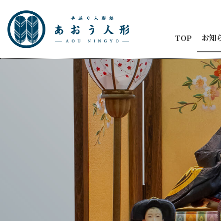
お知
TOP
お知
節句
商品
五月
ひな
人形
メデ
イベ
納品
2代