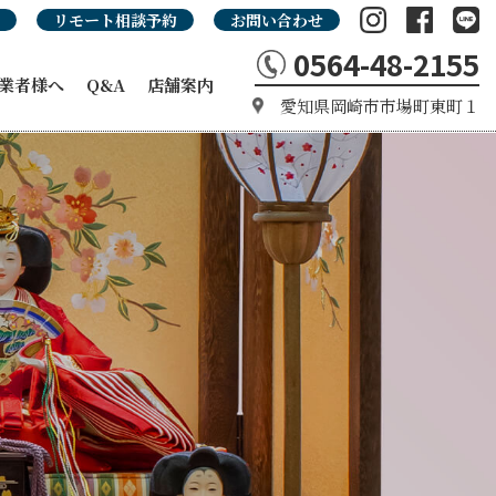
リモート相談予約
お問い合わせ
0564-48-2155
業者様へ
Q&A
店舗案内
愛知県岡崎市市場町東町１
の強み
カタログ
タログ
品カタログ