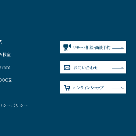
内
み教室
agram
BOOK
バシーポリシー