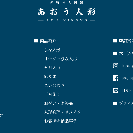
■
商品紹介
■
店舗案
ひな人形
■
木目込
オーダーひな人形
Inst
五月人形
飾り馬
FACE
こいのぼり
LINE
正月飾り
お祝い・贈答品
■
プライ
人形修理・リメイク
グ
お客様宅納品事例