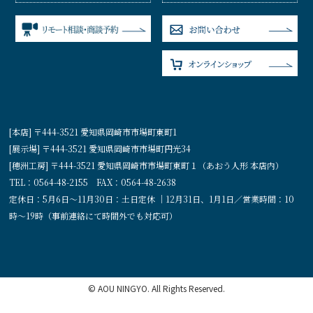
[本店] 〒444-3521 愛知県岡崎市市場町東町1
[展示場] 〒444-3521 愛知県岡崎市市場町円光34
[穂洲工房] 〒444-3521 愛知県岡崎市市場町東町１（あおう人形 本店内）
TEL：0564-48-2155 FAX：0564-48-2638
定休日：5月6日〜11月30日：土日定休 ｜12月31日、1月1日／営業時間：10
時〜19時（事前連絡にて時間外でも対応可）
© AOU NINGYO. All Rights Reserved.