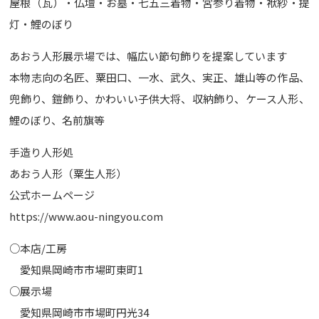
屋根（瓦）・仏壇・お墓・七五三着物・宮参り着物・袱紗・提
灯・鯉のぼり
あおう人形展示場では、幅広い節句飾りを提案しています
本物志向の名匠、粟田口、一水、武久、実正、雄山等の作品、
兜飾り、鎧飾り、かわいい子供大将、収納飾り、ケース人形、
鯉のぼり、名前旗等
手造り人形処
あおう人形（粟生人形）
公式ホームページ
https://www.aou-ningyou.com
○本店/工房
愛知県岡崎市市場町東町1
○展示場
愛知県岡崎市市場町円光34