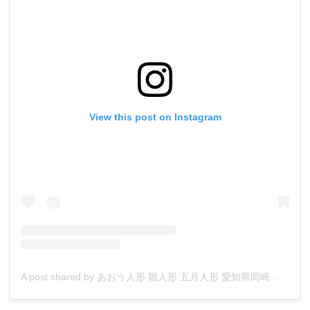
View this post on Instagram
A post shared by あおう人形 雛人形 五月人形 愛知県岡崎市人形店 (@aouningyo_okazaki_aichi)