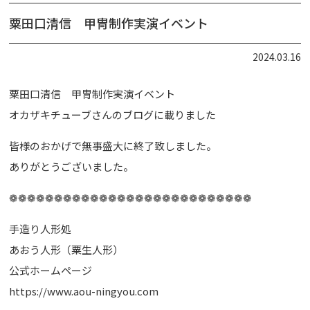
粟田口清信 甲冑制作実演イベント
2024.03.16
粟田口清信 甲冑制作実演イベント
オカザキチューブさんのブログに載りました
皆様のおかげで無事盛大に終了致しました。
ありがとうございました。
❁❁❁❁❁❁❁❁❁❁❁❁❁❁❁❁❁❁❁❁❁❁❁❁❁❁❁
手造り人形処
あおう人形（粟生人形）
公式ホームページ
https://www.aou-ningyou.com