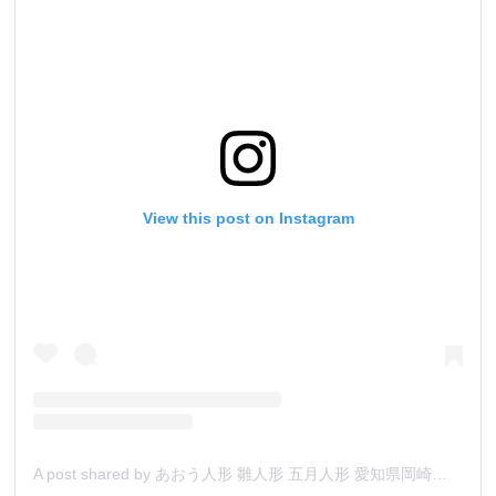
View this post on Instagram
A post shared by あおう人形 雛人形 五月人形 愛知県岡崎市人形店 (@aouningyo_okazaki_aichi)