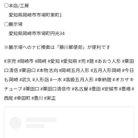
○本店/工房
愛知県岡崎市市場町東町1
○展示場
愛知県岡崎市市場町円光34
※展示場へのナビ検索は「藤川郵便局」が便利です
#京兜 #岡崎市 #岡﨑 #愛知 #愛知県 #兜 #鎧 #あおう人形 #粟田
口清信 #粟田口 #本物志向 #岡﨑五月人形 #五月人形岡﨑 #今日
も岡崎 #武久 #人形店 #一水 #高級五月人形 #奉納鎧 #オカザキ
チューブ #粟田口 #粟田口清信作 #名古屋 #豊田 #安城市 #豊橋 #
西尾 #幸田町 #豊川 #実正