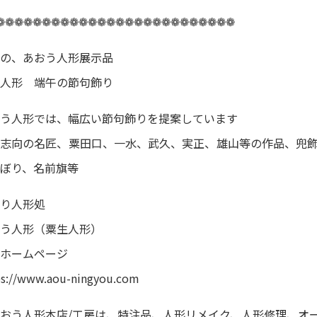
❁❁❁❁❁❁❁❁❁❁❁❁❁❁❁❁❁❁❁❁❁❁❁❁❁❁
の、あおう人形展示品
人形 端午の節句飾り
う人形では、幅広い節句飾りを提案しています
志向の名匠、粟田口、一水、武久、実正、雄山等の作品、兜飾
ぼり、名前旗等
り人形処
う人形（粟生人形）
ホームページ
ps://www.aou-ningyou.com
おう人形本店/工房は、特注品、人形リメイク、人形修理、オ