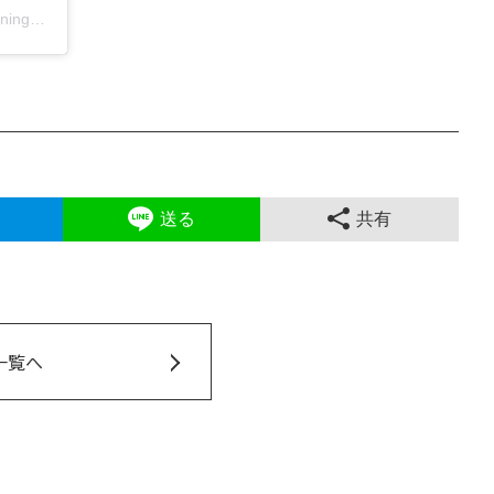
A post shared by あおう人形 雛人形 五月人形 愛知県岡崎市人形店 (@aouningyo_okazaki_aichi)
送る
共有
一覧へ