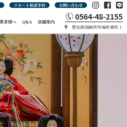
リモート相談予約
お問い合わせ
0564-48-2155
業者様へ
Q&A
店舗案内
愛知県岡崎市市場町東町１
の強み
カタログ
タログ
品カタログ