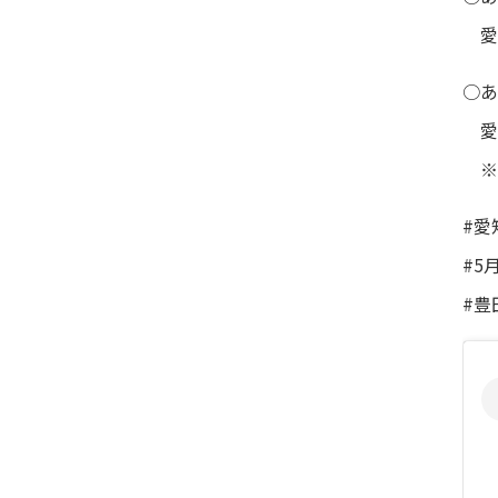
愛
○あ
愛
※
#愛
#5
#豊