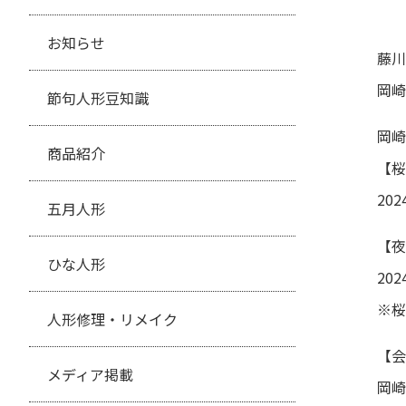
お知らせ
藤川
岡崎
節句人形豆知識
岡崎
商品紹介
【桜
20
五月人形
【夜
ひな人形
20
※桜
人形修理・リメイク
【会
メディア掲載
岡崎