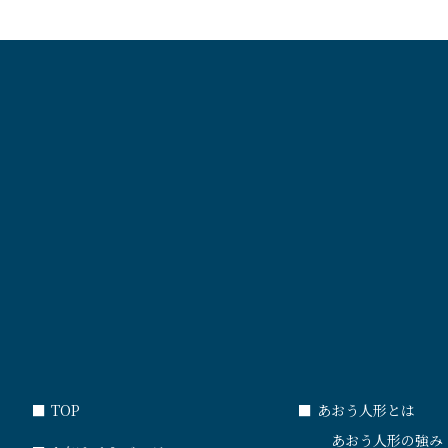
■
TOP
■
あおう人形とは
あおう人形の強み