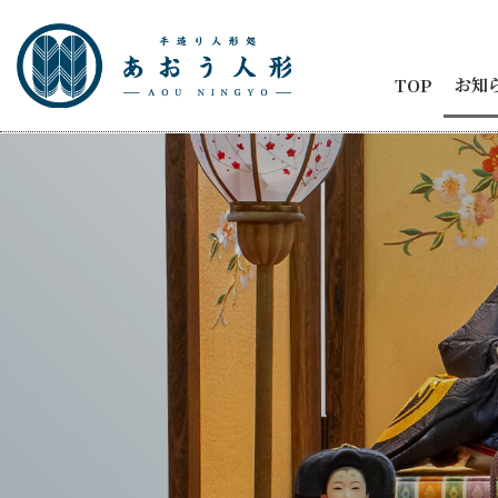
お知
TOP
お知
節句
商品
五月
ひな
人形
メデ
イベ
納品
2代