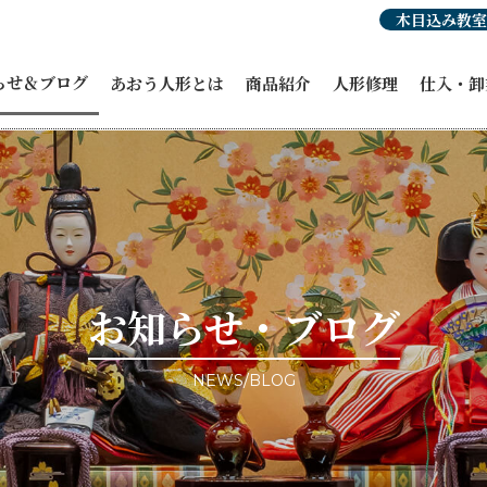
木目込み教室
らせ＆ブログ
あおう人形とは
商品紹介
人形修理
仕入・卸
らせ
人形豆知識
あおう人形の強み
ひな人形
穂洲工房
紹介
職人紹介・受賞歴
オーダーひな人形
ひな人形
人形
あおう人形の歴史
五月人形
飾り馬カ
人形
飾り馬
その他商
修理・リメイク
こいのぼり
ィア掲載
正月飾り
ント情報
お祝い・贈答品
事例ブログ
コラボ商品・作品
目のブログ
お客様宅納品事例
お知らせ・ブログ
NEWS/BLOG