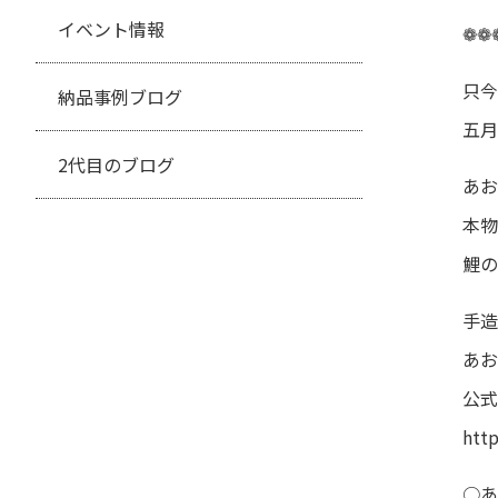
イベント情報
❁❁
只今
納品事例ブログ
五月
2代目のブログ
あお
本物
鯉の
手造
あお
公式
htt
○あ