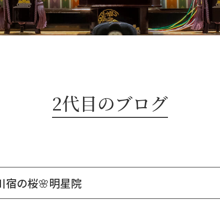
2代目のブログ
川宿の桜🌸明星院