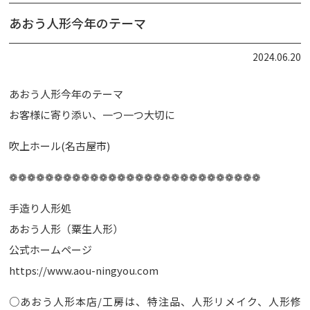
あおう人形今年のテーマ
2024.06.20
あおう人形今年のテーマ
お客様に寄り添い、一つ一つ大切に
吹上ホール(名古屋市)
❁❁❁❁❁❁❁❁❁❁❁❁❁❁❁❁❁❁❁❁❁❁❁❁❁❁❁❁
手造り人形処
あおう人形（粟生人形）
公式ホームページ
https://www.aou-ningyou.com
○あおう人形本店/工房は、特注品、人形リメイク、人形修