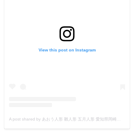
View this post on Instagram
A post shared by あおう人形 雛人形 五月人形 愛知県岡崎市人形店 (@aouningyo_okazaki_aichi)