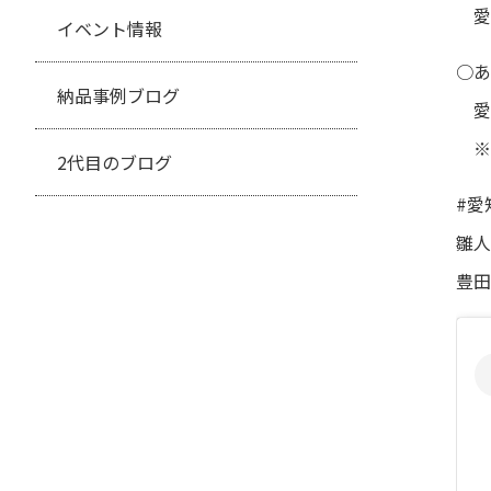
愛
イベント情報
○あ
納品事例ブログ
愛
※
2代目のブログ
#愛
雛人
豊田