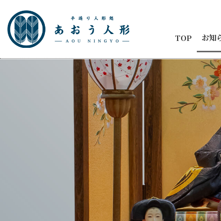
お知
TOP
お知
節句
商品
五月
ひな
人形
メデ
イベ
納品
2代