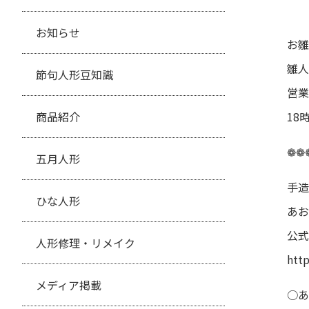
お知らせ
お雛
雛人
節句人形豆知識
営業
商品紹介
18
❁❁
五月人形
手造
ひな人形
あお
公式
人形修理・リメイク
htt
メディア掲載
○あ