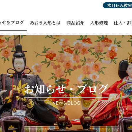
木目込み教室
らせ＆ブログ
あおう人形とは
商品紹介
人形修理
仕入・卸
らせ
人形豆知識
あおう人形の強み
ひな人形
穂洲工房
紹介
職人紹介・受賞歴
オーダーひな人形
ひな人形
人形
あおう人形の歴史
五月人形
飾り馬カ
人形
飾り馬
その他商
修理・リメイク
こいのぼり
ィア掲載
正月飾り
ント情報
お祝い・贈答品
事例ブログ
コラボ商品・作品
目のブログ
お客様宅納品事例
お知らせ・ブログ
NEWS/BLOG