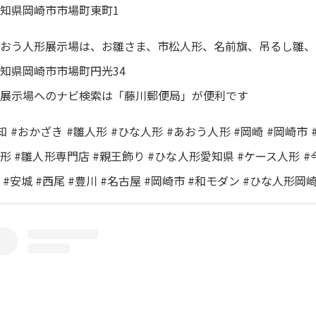
知県岡崎市市場町東町1
おう人形展示場は、お雛さま、市松人形、名前旗、吊るし雛、
知県岡崎市市場町円光34
展示場へのナビ検索は「藤川郵便局」が便利です
知 #おかざき #雛人形 #ひな人形 #あおう人形 #岡崎 #岡崎市
形 #雛人形専門店 #親王飾り #ひな人形愛知県 #ケース人形 #
 #安城 #西尾 #豊川 #名古屋 #岡崎市 #和モダン #ひな人形岡