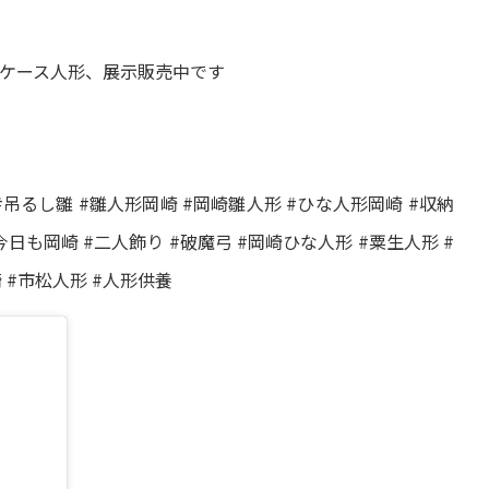
ケース人形、展示販売中です
 #吊るし雛 #雛人形岡崎 #岡崎雛人形 #ひな人形岡崎 #収納
今日も岡崎 #二人飾り #破魔弓 #岡崎ひな人形 #粟生人形 #
崎 #市松人形 #人形供養