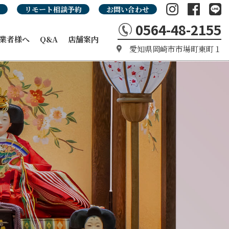
リモート相談予約
お問い合わせ
0564-48-2155
業者様へ
Q&A
店舗案内
愛知県岡崎市市場町東町１
の強み
カタログ
タログ
品カタログ