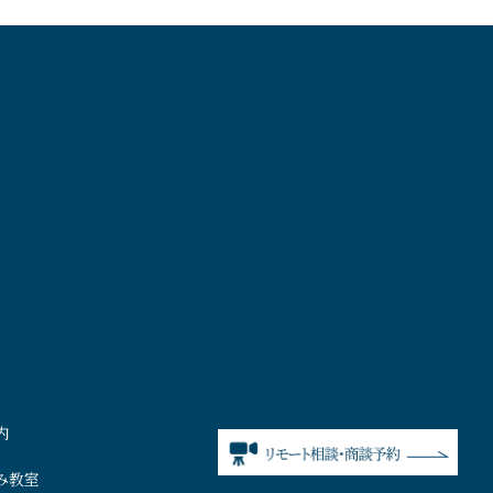
内
み教室