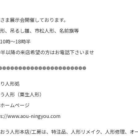
さま展示会開催しております。
形、吊るし雛、市松人形、名前旗等
10時〜18時半
時半以降の来店希望の方はお電話下さいませ
❁❁❁❁❁❁❁❁❁❁❁❁❁❁❁❁❁❁❁❁❁❁
り人形処
う人形（粟生人形）
ホームページ
ps://www.aou-ningyou.com
おう人形本店/工房は、特注品、人形リメイク、人形修理、オ