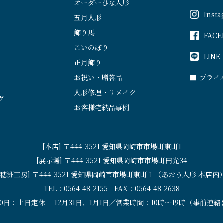
オーダーひな人形
Inst
五月人形
飾り馬
FACE
こいのぼり
LINE
正月飾り
お祝い・贈答品
■
プライ
人形修理・リメイク
グ
お客様宅納品事例
[本店] 〒444-3521 愛知県岡崎市市場町東町1
[展示場] 〒444-3521 愛知県岡崎市市場町円光34
[穂洲工房] 〒444-3521 愛知県岡崎市市場町東町１（あおう人形 本店内
TEL：0564-48-2155 FAX：0564-48-2638
30日：土日定休 ｜12月31日、1月1日／営業時間：10時〜19時（事前