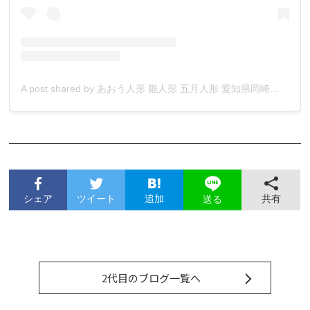
A post shared by あおう人形 雛人形 五月人形 愛知県岡崎市人形店 (@aouningyo_okazaki_aichi)
シェア
ツイート
追加
共有
送る
2代目のブログ一覧へ