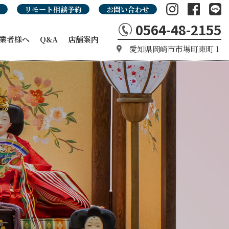
リモート相談予約
お問い合わせ
0564-48-2155
業者様へ
Q&A
店舗案内
愛知県岡崎市市場町東町１
の強み
カタログ
タログ
品カタログ