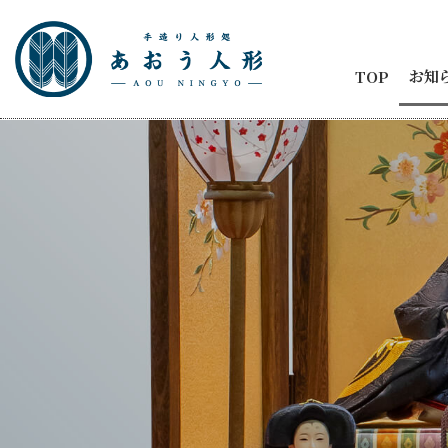
お知
TOP
お知
節句
商品
五月
ひな
人形
メデ
イベ
納品
2代