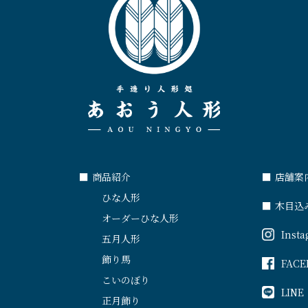
■
商品紹介
■
店舗案
ひな人形
■
木目込
オーダーひな人形
Inst
五月人形
飾り馬
FACE
こいのぼり
LINE
正月飾り