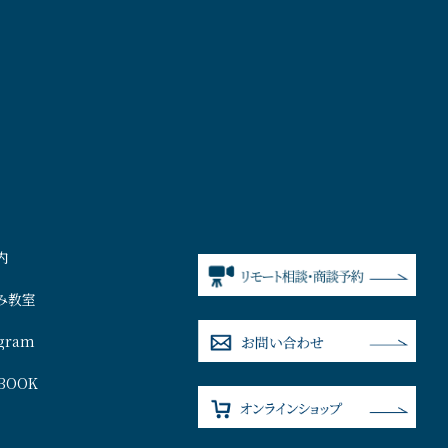
内
み教室
agram
BOOK