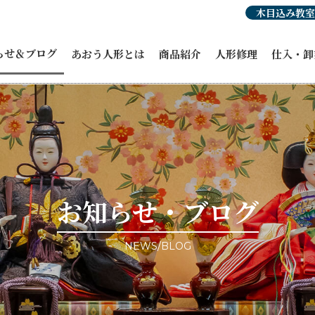
木目込み教室
らせ＆ブログ
あおう人形とは
商品紹介
人形修理
仕入・卸
らせ
人形豆知識
あおう人形の強み
ひな人形
穂洲工房
紹介
職人紹介・受賞歴
オーダーひな人形
ひな人形
人形
あおう人形の歴史
五月人形
飾り馬カ
人形
飾り馬
その他商
修理・リメイク
こいのぼり
ィア掲載
正月飾り
ント情報
お祝い・贈答品
事例ブログ
コラボ商品・作品
目のブログ
お客様宅納品事例
お知らせ・ブログ
NEWS/BLOG