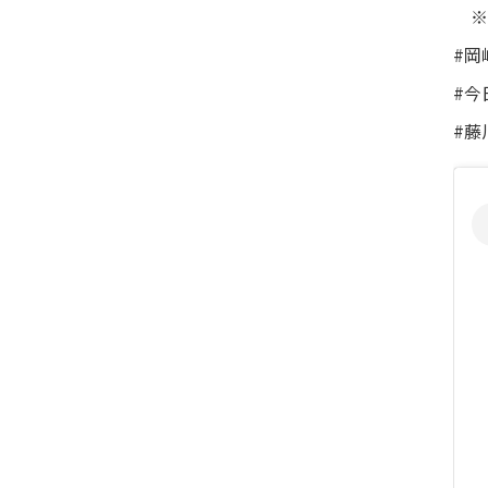
※
#岡
#今
#藤