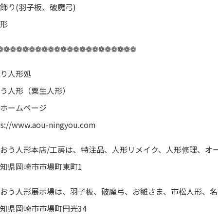
飾り(羽子板、破魔弓)
形
❁❁❁❁❁❁❁❁❁❁❁❁❁❁❁❁❁❁❁❁❁❁
り人形処
う人形（粟生人形）
ホームページ
ps://www.aou-ningyou.com
おう人形本店/工房は、特注品、人形リメイク、人形修理、オ
知県岡崎市市場町東町1
おう人形展示場は、羽子板、破魔弓、お雛さま、市松人形、名
知県岡崎市市場町円光34