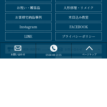
お祝い・贈答品
人形修理・リメイク
お客様宅納品事例
木目込み教室
Instagram
FACEBOOK
LINE
プライバシーポリシー
お問い合わせ
ページトップ
0564-48-2155
[本店] 〒444-3521 愛知県岡崎市市場町東町1
[展示場] 〒444-3521 愛知県岡崎市市場町円光34
[穂洲工房] 〒444-3521 愛知県岡崎市市場町東町１（あおう人形 本店内）
TEL：0564-48-2155 FAX：0564-48-2638