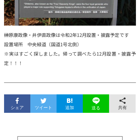
榊原康政像・井伊直政像は令和2年12月設置・披露予定です
設置場所 中央緑道（国道1号北側）
※実はすごく探しました。帰って調べたら12月設置・披露予
定！！！
シェア
ツイート
追加
共有
送る