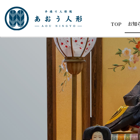
お知
TOP
お知
節句
商品
五月
ひな
人形
メデ
イベ
納品
2代