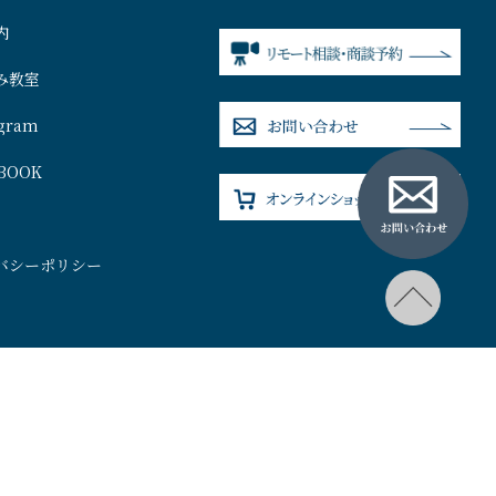
内
み教室
agram
BOOK
バシーポリシー
）