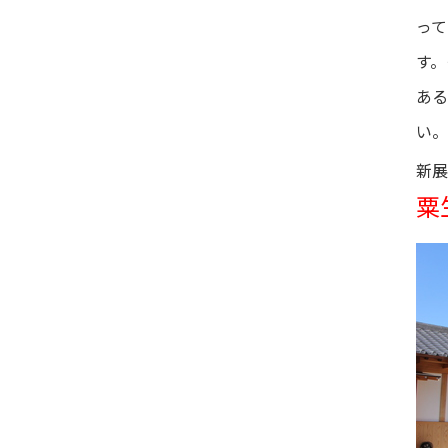
って
す。
あ
い。
新展
粟