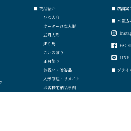
■
商品紹介
■
店舗案
ひな人形
■
木目込
オーダーひな人形
Inst
五月人形
飾り馬
FACE
こいのぼり
LINE
正月飾り
お祝い・贈答品
■
プライ
人形修理・リメイク
グ
お客様宅納品事例
[本店] 〒444-3521 愛知県岡崎市市場町東町1
[展示場] 〒444-3521 愛知県岡崎市市場町円光34
[穂洲工房] 〒444-3521 愛知県岡崎市市場町東町１（あおう人形 本店内