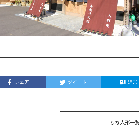
シェア
ツイート
追加
ひな人形一