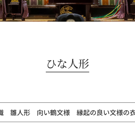
ひな人形
職 雛人形 向い鶴文様 縁起の良い文様の