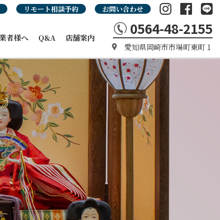
リモート相談予約
お問い合わせ
0564-48-2155
業者様へ
Q&A
店舗案内
愛知県岡崎市市場町東町１
の強み
カタログ
タログ
品カタログ