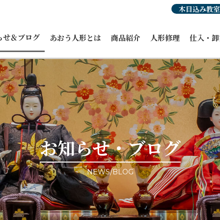
木目込み教室
らせ＆ブログ
あおう人形とは
商品紹介
人形修理
仕入・卸
らせ
人形豆知識
あおう人形の強み
ひな人形
穂洲工房
紹介
職人紹介・受賞歴
オーダーひな人形
ひな人形
人形
あおう人形の歴史
五月人形
飾り馬カ
人形
飾り馬
その他商
修理・リメイク
こいのぼり
ィア掲載
正月飾り
ント情報
お祝い・贈答品
事例ブログ
コラボ商品・作品
目のブログ
お客様宅納品事例
お知らせ・ブログ
NEWS/BLOG