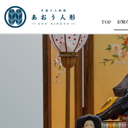
お知
TOP
お知
節句
商品
五月
ひな
人形
メデ
イベ
納品
2代