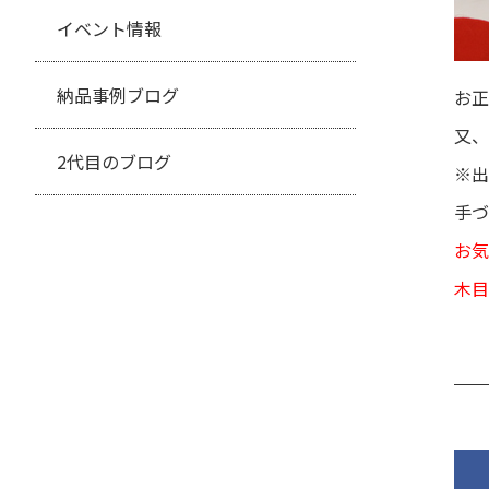
イベント情報
納品事例ブログ
お正
又、
2代目のブログ
※出
手づ
お気
木目