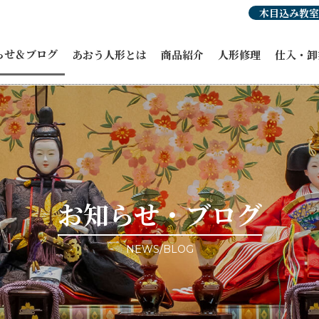
木目込み教室
らせ＆ブログ
あおう人形とは
商品紹介
人形修理
仕入・卸
らせ
人形豆知識
あおう人形の強み
ひな人形
穂洲工房
紹介
職人紹介・受賞歴
オーダーひな人形
ひな人形
人形
あおう人形の歴史
五月人形
飾り馬カ
人形
飾り馬
その他商
修理・リメイク
こいのぼり
ィア掲載
正月飾り
ント情報
お祝い・贈答品
事例ブログ
コラボ商品・作品
目のブログ
お客様宅納品事例
お知らせ・ブログ
NEWS/BLOG