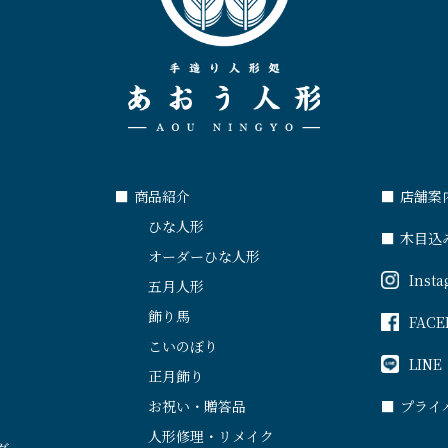
■
商品紹介
■
店舗案
ひな人形
■
木目込
オーダーひな人形
Inst
五月人形
飾り馬
FACE
こいのぼり
LINE
正月飾り
お祝い・贈答品
■
プライ
人形修理・リメイク
グ