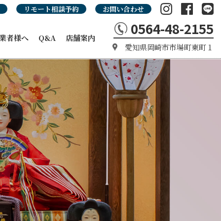
リモート相談予約
お問い合わせ
0564-48-2155
業者様へ
Q&A
店舗案内
愛知県岡崎市市場町東町１
の強み
カタログ
タログ
品カタログ