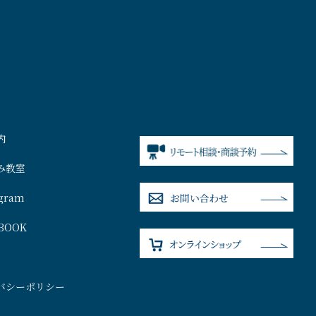
内
み教室
agram
BOOK
バシーポリシー