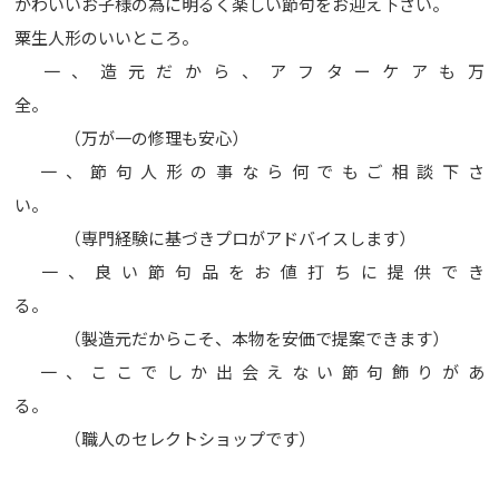
かわいいお子様の為に明るく楽しい節句をお迎え下さい。
粟生人形のいいところ。
一、造元だから、アフターケアも万
全。
（万が一の修理も安心）
一、節句人形の事なら何でもご相談下さ
い。
（専門経験に基づきプロがアドバイスします）
一、良い節句品をお値打ちに提供でき
る。
（製造元だからこそ、本物を安価で提案できます）
一、ここでしか出会えない節句飾りがあ
る。
（職人のセレクトショップです）