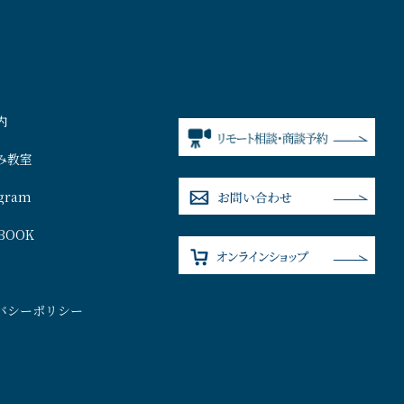
内
み教室
agram
BOOK
バシーポリシー