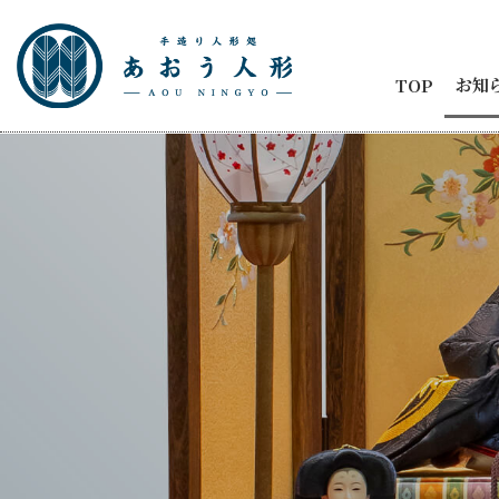
お知
TOP
お知
節句
商品
五月
ひな
人形
メデ
イベ
納品
2代