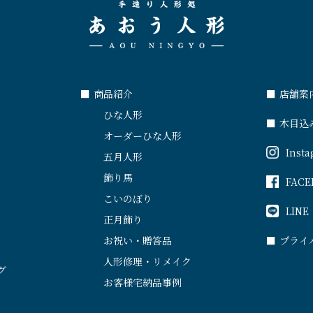
■
商品紹介
■
店舗案
ひな人形
■
木目込
オーダーひな人形
Inst
五月人形
飾り馬
FACE
こいのぼり
LINE
正月飾り
お祝い・贈答品
■
プライ
人形修理・リメイク
グ
お客様宅納品事例