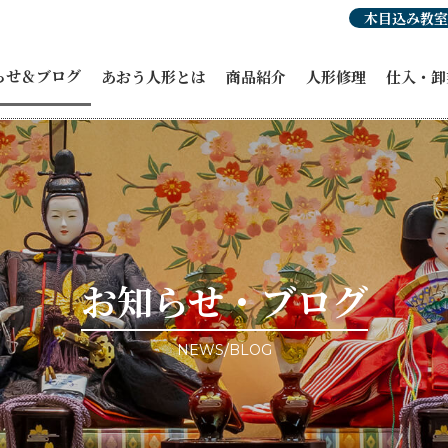
木目込み教室
らせ＆ブログ
あおう人形とは
商品紹介
人形修理
仕入・卸
らせ
人形豆知識
あおう人形の強み
ひな人形
穂洲工房
紹介
職人紹介・受賞歴
オーダーひな人形
ひな人形
人形
あおう人形の歴史
五月人形
飾り馬カ
人形
飾り馬
その他商
修理・リメイク
こいのぼり
ィア掲載
正月飾り
ント情報
お祝い・贈答品
事例ブログ
コラボ商品・作品
目のブログ
お客様宅納品事例
お知らせ・ブログ
NEWS/BLOG