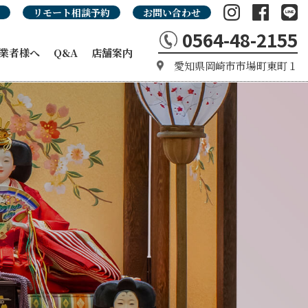
リモート相談予約
お問い合わせ
0564-48-2155
業者様へ
Q&A
店舗案内
愛知県岡崎市市場町東町１
の強み
カタログ
タログ
品カタログ