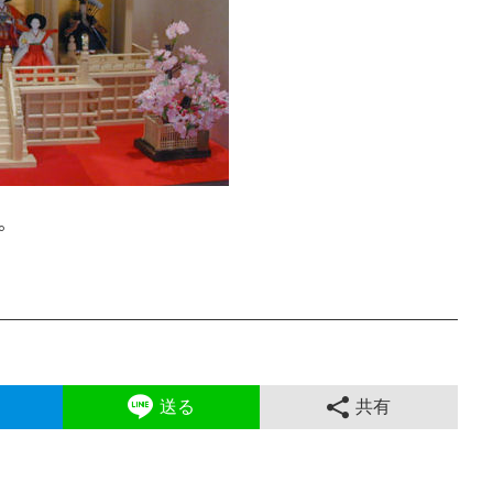
。
送る
共有