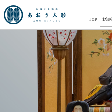
お知
TOP
お知
節句
商品
五月
ひな
人形
メデ
イベ
納品
2代