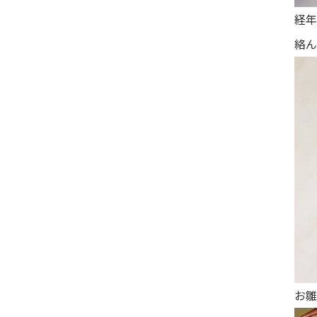
経年
絡ん
お雛