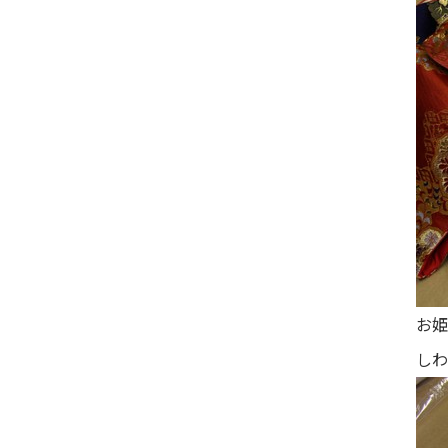
お姫
しわ