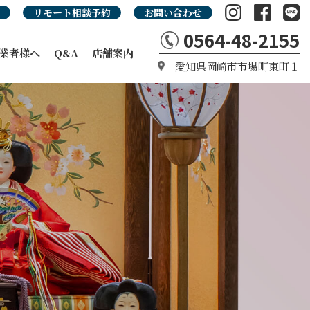
リモート相談予約
お問い合わせ
0564-48-2155
業者様へ
Q&A
店舗案内
愛知県岡崎市市場町東町１
の強み
カタログ
タログ
品カタログ