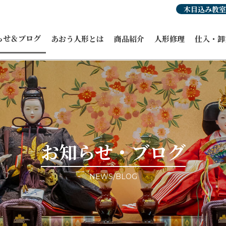
木目込み教室
らせ＆ブログ
あおう人形とは
商品紹介
人形修理
仕入・卸
らせ
人形豆知識
あおう人形の強み
ひな人形
穂洲工房
紹介
職人紹介・受賞歴
オーダーひな人形
ひな人形
人形
あおう人形の歴史
五月人形
飾り馬カ
人形
飾り馬
その他商
修理・リメイク
こいのぼり
ィア掲載
正月飾り
ント情報
お祝い・贈答品
事例ブログ
コラボ商品・作品
目のブログ
お客様宅納品事例
お知らせ・ブログ
NEWS/BLOG