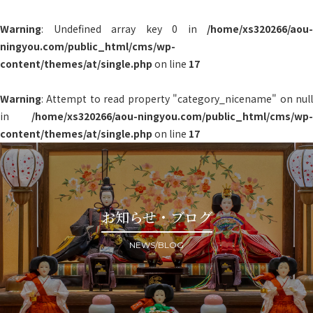
Warning
: Undefined array key 0 in
/home/xs320266/aou-
ningyou.com/public_html/cms/wp-
content/themes/at/single.php
on line
17
Warning
: Attempt to read property "category_nicename" on null
in
/home/xs320266/aou-ningyou.com/public_html/cms/wp-
content/themes/at/single.php
on line
17
お知らせ・ブログ
NEWS/BLOG