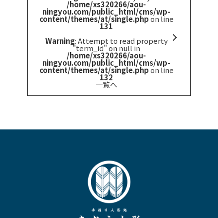
/home/xs320266/aou-
ningyou.com/public_html/cms/wp-
content/themes/at/single.php
on line
131
Warning
: Attempt to read property
"term_id" on null in
/home/xs320266/aou-
ningyou.com/public_html/cms/wp-
content/themes/at/single.php
on line
132
一覧へ