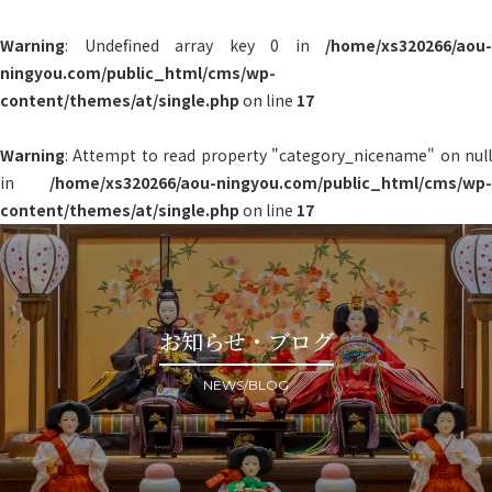
Warning
: Undefined array key 0 in
/home/xs320266/aou-
ningyou.com/public_html/cms/wp-
content/themes/at/single.php
on line
17
Warning
: Attempt to read property "category_nicename" on null
in
/home/xs320266/aou-ningyou.com/public_html/cms/wp-
content/themes/at/single.php
on line
17
お知らせ・ブログ
NEWS/BLOG