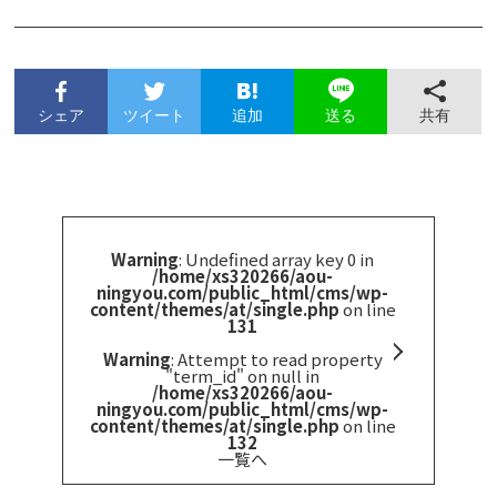
シェア
ツイート
追加
共有
送る
Warning
: Undefined array key 0 in
/home/xs320266/aou-
ningyou.com/public_html/cms/wp-
content/themes/at/single.php
on line
131
Warning
: Attempt to read property
"term_id" on null in
/home/xs320266/aou-
ningyou.com/public_html/cms/wp-
content/themes/at/single.php
on line
132
一覧へ