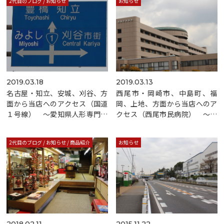
2代目のブログ
/
お知らせ
お知らせ
2019.03.18
2019.03.13
名古屋・知立、安城、刈谷、方
西尾市・岡崎市、中島町、福
面から当店へのアクセス（国道
岡、上地、方面から当店へのア
１号線） ～愛知県人形専門店
クセス（西尾市民病院） ～人
～
形専門店～
2代目のブログ
/
お知らせ
/
商品紹介
お知らせ
2018.02.11
2015.11.22