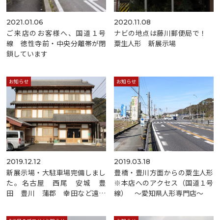
2021.01.06
2020.11.08
ご来店のお客様へ、国道１号
ナビの地点は藤川郵便局で！
線 徳性寺前・中央分離帯が閉
粟生人形 新展示場
鎖しています
お知らせ
お知らせ
2019.12.12
2019.03.18
新展示場・大駐車場完備しまし
豊橋・豊川方面からの粟生人形
た。名古屋 西尾 安城 豊
※本店へのアクセス（国道１号
田 豊川 蒲郡 幸田など遠方
線） ～愛知県人形専門店～
からもあんしんです