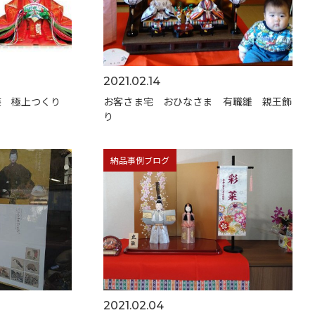
2021.02.14
装 極上つくり
お客さま宅 おひなさま 有職雛 親王飾
り
納品事例ブログ
2021.02.04