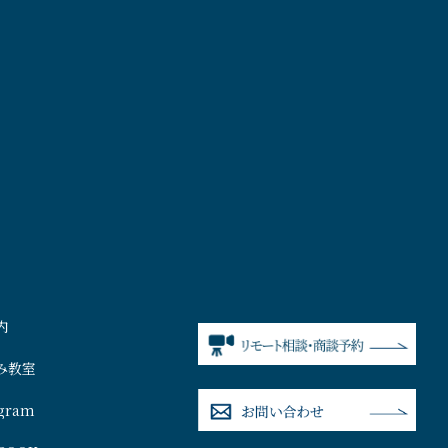
内
み教室
agram