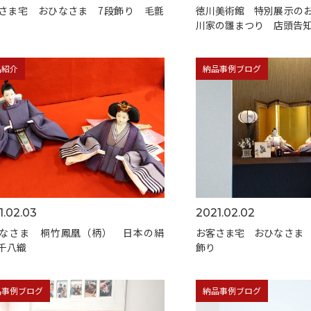
さま宅 おひなさま 7段飾り 毛氈
徳川美術館 特別展示の
川家の雛まつり 店頭告
品紹介
納品事例ブログ
1.02.03
2021.02.02
なさま 桐竹鳳凰（柄） 日本の絹
お客さま宅 おひなさま
千八織
飾り
品事例ブログ
納品事例ブログ