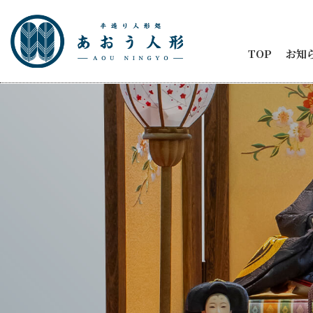
TOP
お知
お知
節句
商品
五月
ひな
人形
メデ
イベ
納品
2代