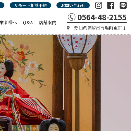
リモート相談予約
お問い合わせ
0564-48-2155
業者様へ
Q&A
店舗案内
愛知県岡崎市市場町東町１
の強み
カタログ
タログ
品カタログ