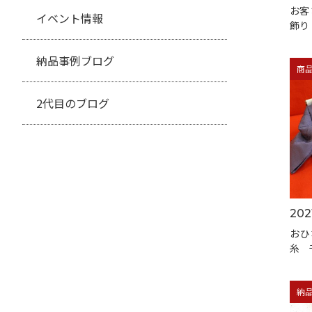
お客
イベント情報
飾り
納品事例ブログ
商
2代目のブログ
202
おひ
糸 
納