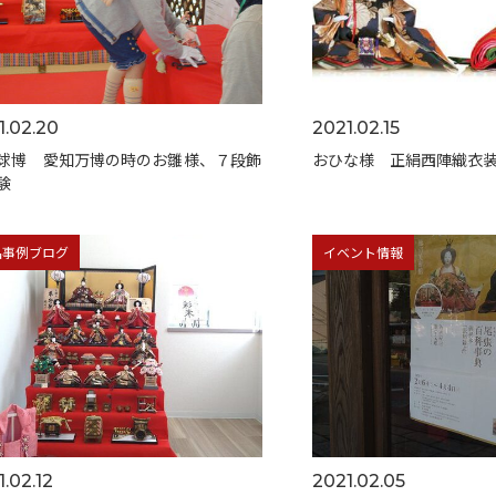
1.02.20
2021.02.15
球博 愛知万博の時のお雛様、７段飾
おひな様 正絹西陣織衣
験
品事例ブログ
イベント情報
.02.12
2021.02.05