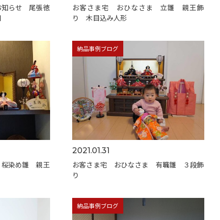
お知らせ 尾張徳
お客さま宅 おひなさま 立雛 親王飾
知
り 木目込み人形
納品事例ブログ
2021.01.31
 桜染め雛 親王
お客さま宅 おひなさま 有職雛 ３段飾
り
納品事例ブログ