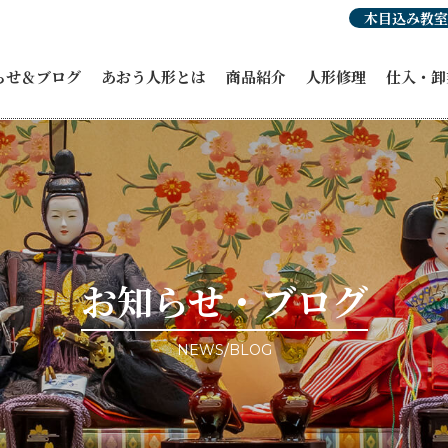
木目込み教室
らせ＆ブログ
あおう人形とは
商品紹介
人形修理
仕入・卸
らせ
あおう人形の強み
ひな人形
穂洲工房
人形豆知識
職人紹介・受賞歴
オーダーひな人形
ひな人形
紹介
あおう人形の歴史
五月人形
飾り馬カ
人形
飾り馬
その他商
人形
こいのぼり
修理・リメイク
正月飾り
ィア掲載
お祝い・贈答品
ント情報
コラボ商品・作品
事例ブログ
お客様宅納品事例
目のブログ
お知らせ・ブログ
NEWS/BLOG