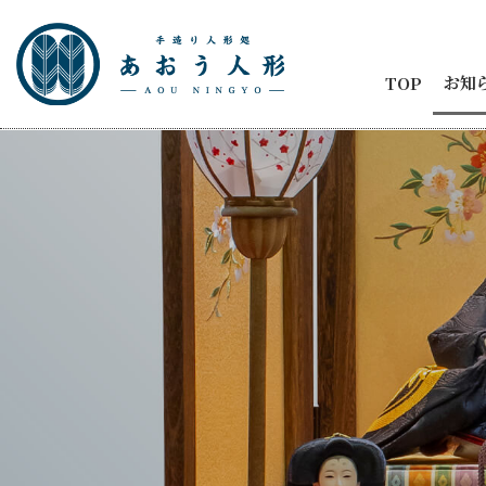
お知
TOP
お知
節句
商品
五月
ひな
人形
メデ
イベ
納品
2代