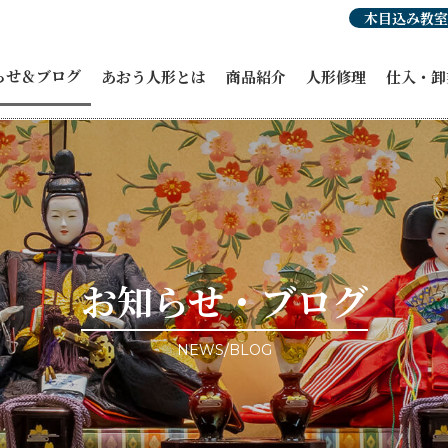
木目込み教室
らせ＆ブログ
あおう人形とは
商品紹介
人形修理
仕入・卸
らせ
人形豆知識
あおう人形の強み
ひな人形
穂洲工房
紹介
職人紹介・受賞歴
オーダーひな人形
ひな人形
人形
あおう人形の歴史
五月人形
飾り馬カ
人形
飾り馬
その他商
修理・リメイク
こいのぼり
ィア掲載
正月飾り
ント情報
お祝い・贈答品
事例ブログ
コラボ商品・作品
目のブログ
お客様宅納品事例
お知らせ・ブログ
NEWS/BLOG