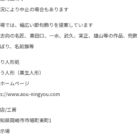
況により中止の場合もあります
場では、幅広い節句飾りを提案しています
志向の名匠、粟田口、一水、武久、実正、雄山等の作品、兜飾
ぼり、名前旗等
り人形処
う人形（粟生人形）
ホームページ
ps://www.aou-ningyou.com
店/工房
知県岡崎市市場町東町1
示場