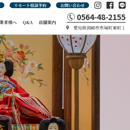
リモート相談予約
お問い合わせ
0564-48-2155
業者様へ
Q&A
店舗案内
愛知県岡崎市市場町東町１
の強み
カタログ
タログ
品カタログ