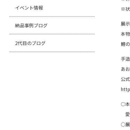
イベント情報
※状
展示
納品事例ブログ
本物
2代目のブログ
鯉の
手造
あお
公式
htt
○本
愛
○展