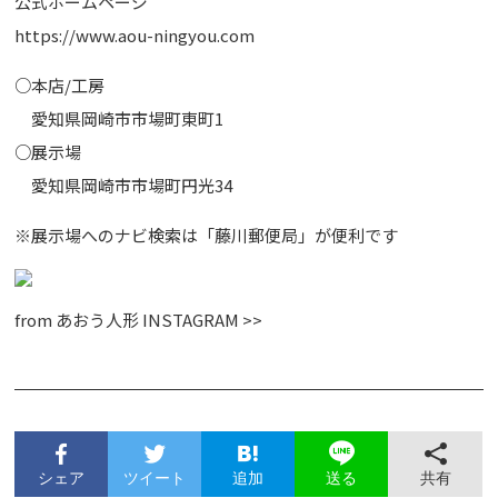
公式ホームページ
https://www.aou-ningyou.com
○本店/工房
愛知県岡崎市市場町東町1
○展示場
愛知県岡崎市市場町円光34
※展示場へのナビ検索は「藤川郵便局」が便利です
from
あおう人形 INSTAGRAM >>
シェア
ツイート
追加
共有
送る