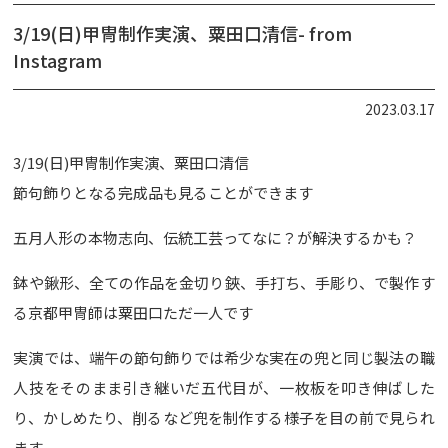
3/19(日)甲冑制作実演、粟田口清信- from
Instagram
2023.03.17
3/19(日)甲冑制作実演、粟田口清信
節句飾りとなる完成品も見ることができます
五月人形の本物志向、伝統工芸ってなに？が解決するかも？
鉢や鍬形、全ての作品を金切り鋏、手打ち、手彫り、で製作す
る京都甲冑師は粟田口ただ一人です
実演では、端午の節句飾りでは希少な実在の兜と同じ製法の職
人技をそのまま引き継いだ五代目が、一枚板を叩き伸ばした
り、かしめたり、削るなど兜を制作する様子を目の前で見られ
ます