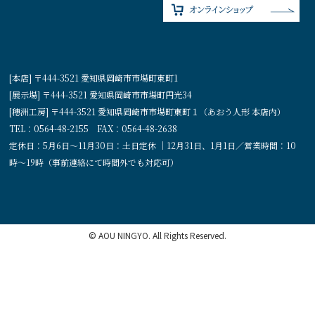
[本店] 〒444-3521 愛知県岡崎市市場町東町1
[展示場] 〒444-3521 愛知県岡崎市市場町円光34
[穂洲工房] 〒444-3521 愛知県岡崎市市場町東町１（あおう人形 本店内）
TEL：0564-48-2155 FAX：0564-48-2638
定休日：5月6日〜11月30日：土日定休 ｜12月31日、1月1日／営業時間：10
時〜19時（事前連絡にて時間外でも対応可）
© AOU NINGYO. All Rights Reserved.