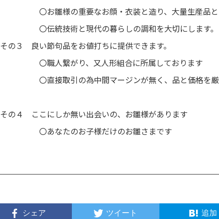
お雛様の重要なお顔・衣装と造り、大量生産品と
伝統技術と現代の暮らしの調和を大切にします。
の３ 良い節句品をお値打ちに提供できます。
職人繋がり、又人形組合に所属しております
直接取引の為中間マージンが無く、品と価格を厳選
の４ ここにしか無い出会いの、お雛様があります
あなたのお子様だけのお雛さまです
シェア
ツイート
追加