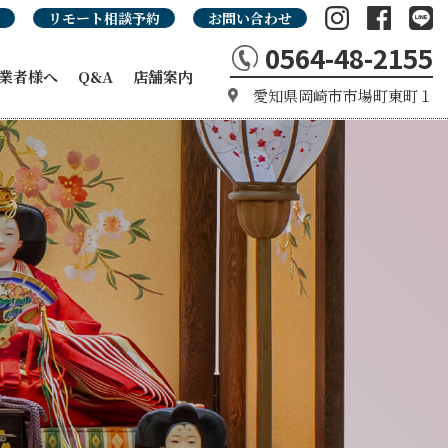
リモート相談予約
お問い合わせ
0564-48-2155
業者様へ
Q&A
店舗案内
愛知県岡崎市市場町東町１
の強み
カタログ
タログ
品カタログ