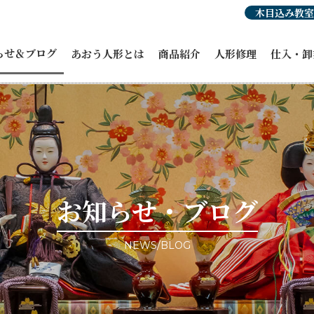
木目込み教室
らせ＆ブログ
あおう人形とは
商品紹介
人形修理
仕入・卸
らせ
人形豆知識
あおう人形の強み
ひな人形
穂洲工房
紹介
職人紹介・受賞歴
オーダーひな人形
ひな人形
人形
あおう人形の歴史
五月人形
飾り馬カ
人形
飾り馬
その他商
修理・リメイク
こいのぼり
ィア掲載
正月飾り
ント情報
お祝い・贈答品
事例ブログ
コラボ商品・作品
目のブログ
お客様宅納品事例
お知らせ・ブログ
NEWS/BLOG