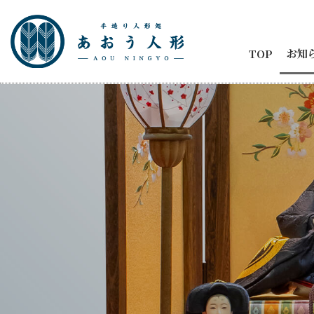
お知
TOP
お知
節句
商品
五月
ひな
人形
メデ
イベ
納品
2代