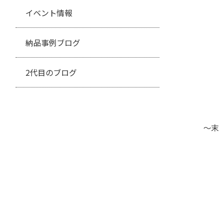
イベント情報
納品事例ブログ
2代目のブログ
～末
そ
〇
〇
そ