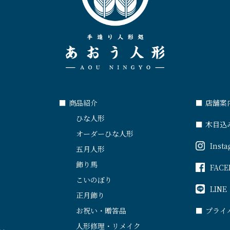
■
商品紹介
■
店舗案
ひな人形
■
木目込
オーダーひな人形
Inst
五月人形
飾り馬
FACE
こいのぼり
LINE
正月飾り
お祝い・贈答品
■
プライ
人形修理・リメイク