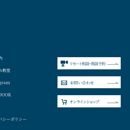
内
み教室
agram
BOOK
バシーポリシー